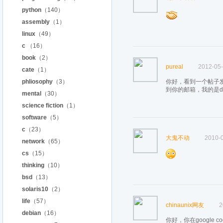
python
（140）
assembly
（1）
linux
（49）
c
（16）
book
（2）
pureal
2012-05-
cate
（1）
phliosophy
（3）
你好，看到一个帖子
到你的邮箱，我的是
mental
（30）
science fiction
（1）
software
（5）
c
（23）
大鬼不动
2010-0
network
（65）
cs
（15）
thinking
（10）
bsd
（13）
solaris10
（2）
life
（57）
chinaunix网友
2
debian
（16）
你好，你在google 