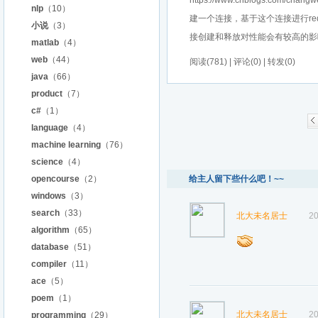
https://www.cnblogs.com/
nlp
（10）
建一个连接，基于这个连接进行r
小说
（3）
接创建和释放对性能会有较高的影响，于
matlab
（4）
web
（44）
阅读(781) | 评论(0) | 转发(0)
java
（66）
product
（7）
c#
（1）
language
（4）
machine learning
（76）
science
（4）
opencourse
（2）
给主人留下些什么吧！~~
windows
（3）
search
（33）
北大未名居士
20
algorithm
（65）
database
（51）
compiler
（11）
ace
（5）
poem
（1）
北大未名居士
20
programming
（29）