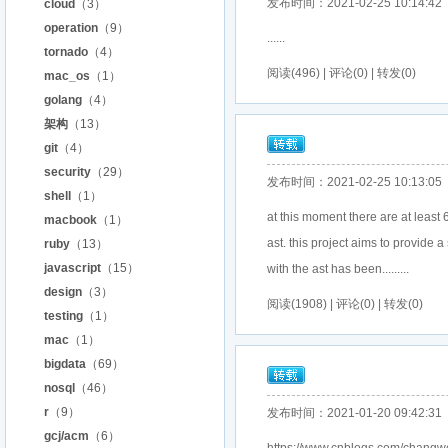
发布时间：2021-02-25 10:14:42
cloud
（3）
operation
（9）
......
tornado
（4）
阅读(496) | 评论(0) | 转发(0)
mac_os
（1）
golang
（4）
架构
（13）
git
（4）
security
（29）
发布时间：2021-02-25 10:13:05
shell
（1）
at this moment there are at least 6
macbook
（1）
ast. this project aims to provide 
ruby
（13）
javascript
（15）
with the ast has been.........
design
（3）
阅读(1908) | 评论(0) | 转发(0)
testing
（1）
mac
（1）
bigdata
（69）
nosql
（46）
r
（9）
发布时间：2021-01-20 09:42:31
gcj/acm
（6）