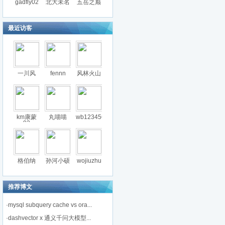
gadfly02
北大未名
五岳之巅
最近访客
一川风
fennn
风林火山
km康蒙
丸喵喵
wb123456
92
格伯纳
孙河小硕
wojiuzhu
推荐博文
·
mysql subquery cache vs ora...
·
dashvector x 通义千问大模型...