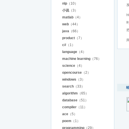
nlp
（10）
发
小说
（3）
h
matlab
（4）
web
（44）
java
（66）
product
（7）
阅
c#
（1）
language
（4）
machine learning
（76）
science
（4）
opencourse
（2）
windows
（3）
search
（33）
algorithm
（65）
database
（51）
compiler
（11）
ace
（5）
poem
（1）
programming
（29）