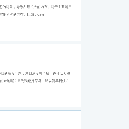
442创建大量(可能上百万)的对象，导致占用很大的内存。对于主要是用
实例所占的内存。比如：date)=
简单探讨了python递归的深度问题，递归深度有了底，你可以大胆
化的余地呢？因为我也是菜鸟，所以简单提供几