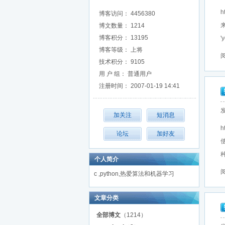
h
博客访问： 4456380
博文数量： 1214
博客积分： 13195
'
博客等级： 上将
阅
技术积分： 9105
用 户 组： 普通用户
注册时间： 2007-01-19 14:41
发
h
种
个人简介
阅
c ,python,热爱算法和机器学习
文章分类
全部博文
（1214）