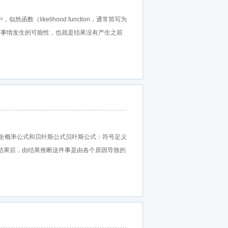
学中，似然函数（likelihood function，通常简写为
环境下某件事情发生的可能性，也就是结果没有产生之前
们先来复习一下全概率公式和贝叶斯公式贝叶斯公式：符号定义
的结果后，由结果推断这件事是由各个原因导致的