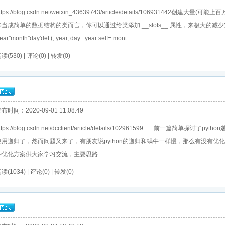
ttps://blog.csdn.net/weixin_43639743/article/details/106931
来当成简单的数据结构的类而言，你可以通过给类添加 __slots__ 属性，来极大的减少
year''month''day'def (, year, day: .year self= mont.........
读(530) | 评论(0) | 转发(0)
布时间：2020-09-01 11:08:49
ttps://blog.csdn.net/dcclient/article/details/102961599 前一篇
使用递归了，然而问题又来了，有朋友说python的递归和蜗牛一样慢，那么有没有优
优化方案供大家学习交流，主要思路.........
读(1034) | 评论(0) | 转发(0)