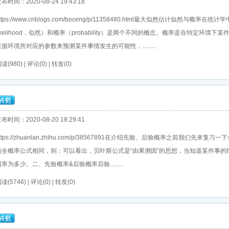
布时间：2020-08-24 19:43:18
ttps://www.cnblogs.com/boceng/p/11358480.html最大似然估计似然与概率在统计
likelihood，似然）和概率（probability）是两个不同的概念。概率是在特定
依据环境所对应的参数来预测某件事情发生的可能性，.........
读(980) | 评论(0) | 转发(0)
布时间：2020-08-20 18:29:41
ttps://zhuanlan.zhihu.com/p/38567891在介绍先验、后验概率之前我
与全概率公式相同，则：可以看出，贝叶斯公式是“由果溯因”的思想，当知道某件事
率为多少。二、先验概率&后验概率后验.........
读(5746) | 评论(0) | 转发(0)