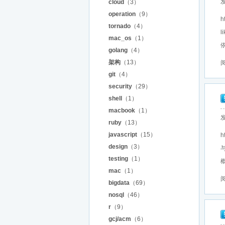
发
cloud
（3）
operation
（9）
h
tornado
（4）
mac_os
（1）
golang
（4）
架构
（13）
阅
git
（4）
security
（29）
shell
（1）
macbook
（1）
发
ruby
（13）
javascript
（15）
h
design
（3）
testing
（1）
概
mac
（1）
阅
bigdata
（69）
nosql
（46）
r
（9）
gcj/acm
（6）