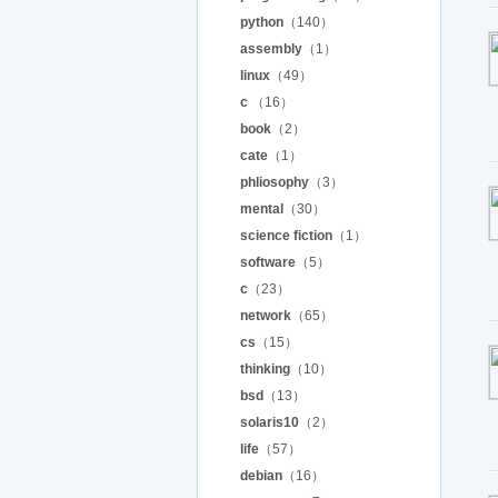
python
（140）
assembly
（1）
linux
（49）
c
（16）
book
（2）
cate
（1）
phliosophy
（3）
mental
（30）
science fiction
（1）
software
（5）
c
（23）
network
（65）
cs
（15）
thinking
（10）
bsd
（13）
solaris10
（2）
life
（57）
debian
（16）