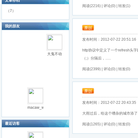
文章存档
阅读(2216) | 评论(0) | 转发(1)
（7）
我的朋友
发布时间：2012-07-22 20:51:16
http协议中定义了一个refre
大鬼不动
（;）分隔后，......
阅读(2399) | 评论(0) | 转发(0)
发布时间：2012-07-22 20:43:35
macaw_w
大雨过后，给这个嘈杂的城市添了一
最近访客
阅读(1265) | 评论(0) | 转发(0)