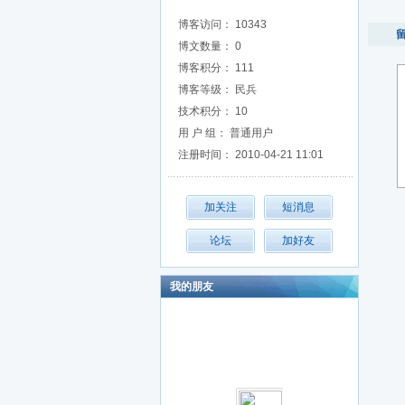
博客访问： 10343
博文数量： 0
博客积分： 111
博客等级： 民兵
技术积分： 10
用 户 组： 普通用户
注册时间： 2010-04-21 11:01
我的朋友