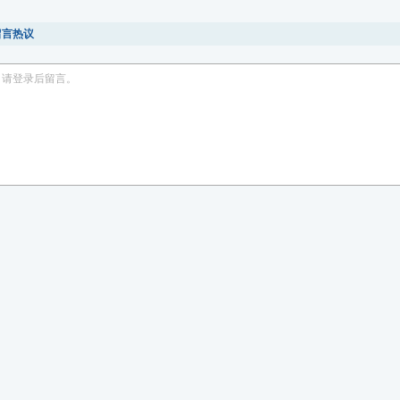
留言热议
请登录后留言。