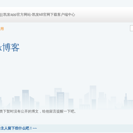
| |
凯发app官方网站-凯发k8官网下载客户端中心
使用
nix博客
下暂时没有公开的博文，给他留言提醒一下吧。
给主人留下些什么吧！~~