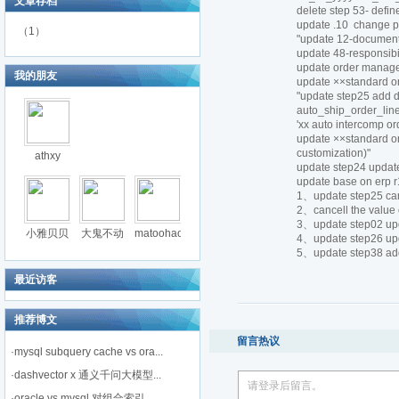
文章存档
delete step 53- defi
update .10 change p
（1）
"update 12-document
update 48-responsib
update order managem
我的朋友
update ××standard ord
"update step25 add de
auto_ship_order_line
'xx auto intercomp ord
update ××standard orde
customization)"
athxy
update step24 update "
update base on erp 
1、update step25 canc
2、cancell the value 
3、update step02 upda
小雅贝贝
大鬼不动
matoohao
4、update step26 upda
5、update step38 ad
最近访客
推荐博文
留言热议
·
mysql subquery cache vs ora...
·
dashvector x 通义千问大模型...
请登录后留言。
·
oracle vs mysql 对组合索引...