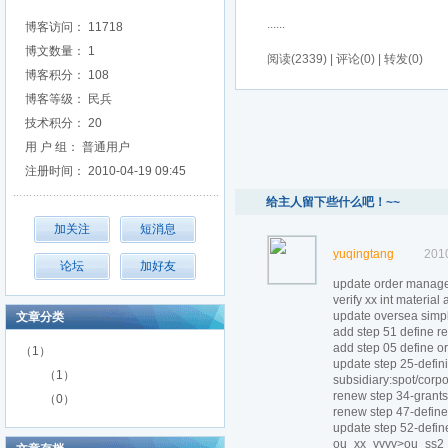
......
博客访问： 11718
博文数量： 1
阅读(2339) | 评论(0) | 转发(0)
博客积分： 108
博客等级： 民兵
技术积分： 20
用 户 组： 普通用户
注册时间： 2010-04-19 09:45
给主人留下些什么吧！~~
yuqingtang
201
update order manage
verify xx int material 
update oversea simple
文章分类
add step 51 define re
add step 05 define or
（1）
update step 25-defin
（1）
subsidiary:spot/cor
renew step 34-grants 
（0）
renew step 47-define 
update step 52-defin
ou_xx_yyyy>ou_ss2_