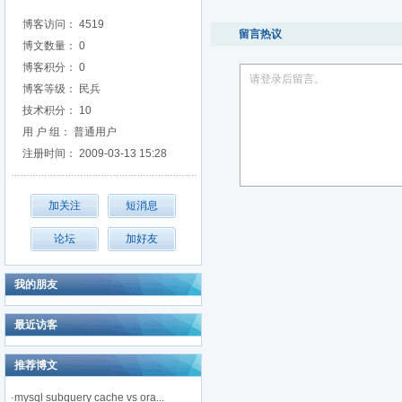
博客访问： 4519
留言热议
博文数量： 0
博客积分： 0
请登录后留言。
博客等级： 民兵
技术积分： 10
用 户 组： 普通用户
注册时间： 2009-03-13 15:28
我的朋友
最近访客
推荐博文
·
mysql subquery cache vs ora...