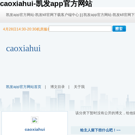
caoxiahui-凯发app官方网站
凯发app官方网站-凯发k8官网下载客户端中心
| |
凯发app官方网站-凯发k8官网
4月28日14:30-20:30机房服务器迁移，暂停博客使用
9/30日 14:00 -10/4日 08:00暂时无法发布内容！
9/30日 14:00 -10/4日 08:00暂时无法发布内容！
caoxiahui
凯发app官方网站首页
|
博文目录
|
关于我
该分类下暂时没有公开的博文，给他
caoxiahui
给主人留下些什么吧！~~