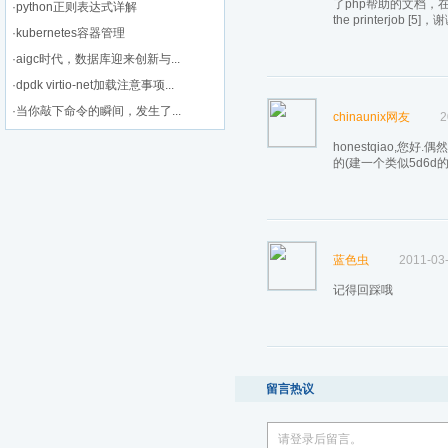
了php帮助的文档，在调用
·
python正则表达式详解
the printerjob [5
·
kubernetes容器管理
·
aigc时代，数据库迎来创新与...
·
dpdk virtio-net加载注意事项...
·
当你敲下命令的瞬间，发生了...
chinaunix网友
2
honestqiao,您好.偶然
的(建一个类似5d6d
蓝色虫
2011-03-
记得回踩哦
留言热议
请登录后留言。