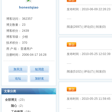
honestqiao
发布时间：2010-06-09 22:26:23
......
博客访问： 362357
博文数量： 23
阅读(2697) | 评论(0) | 转发(0)
博客积分： 2439
博客等级： 少校
技术积分： 370
用 户 组： 普通用户
发布时间：2010-05-25 12:02:39
注册时间： 2006-04-17 16:28
......
阅读(5102) | 评论(7) | 转发(0)
文章分类
发布时间：2010-05-25 11:59:45
全部博文
（23）
随心
（2）
......
工作推荐
（19）