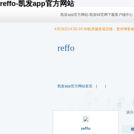
reffo-凯发app官方网站
凯发app官方网站-凯发k8官网下载客户端中心
4月28日14:30-20:30机房服务器迁移，暂停博客
9/30日 14:00 -10/4日 08:00暂时无法发布内容！
9/30日 14:00 -10/4日 08:00暂时无法发布内容！
reffo
凯发app官方网站首页
| |
该分类
reffo