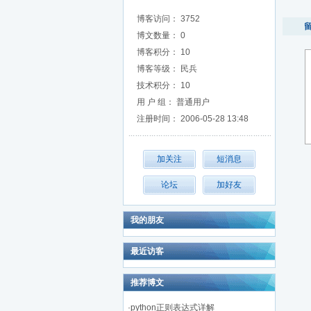
博客访问： 3752
博文数量： 0
博客积分： 10
博客等级： 民兵
技术积分： 10
用 户 组： 普通用户
注册时间： 2006-05-28 13:48
我的朋友
最近访客
推荐博文
·
python正则表达式详解