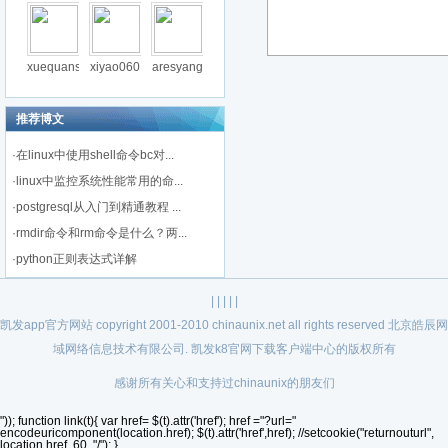
xuequans
xiyao060
aresyang
推荐博文
·
在linux中使用shell命令bc对...
·
linux中监控系统性能常用的命...
·
postgresql从入门到精通教程 ...
·
rmdir命令和rm命令是什么？两...
·
python正则表达式详解
| | | | |
凯发app官方网站 copyright 2001-2010 chinaunix.net all rights reserved 北京皓辰网
域网络信息技术有限公司. 凯发k8官网下载客户端中心的版权所有
感谢所有关心和支持过chinaunix的朋友们
")); function link(t){ var href= $(t).attr('href'); href ="?url="
encodeuricomponent(location.href); $(t).attr('href',href); //setcookie("returnouturl",
location.href, 60, "/"); }