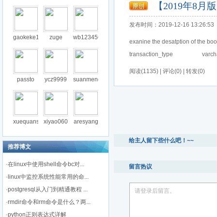
【2019年8月版
发布时间：2019-12-16 13:26:53
gaokeke1
zuge
wb123456
exanine the desatption of the books_tra
transaction_type varchar2(
阅读(1135) | 评论(0) | 转发(0)
passto
ycz9999
suanmeng
xuequans
xiyao060
aresyang
给主人留下些什么吧！~~
推荐博文
·
在linux中使用shell命令bc对...
留言热议
·
linux中监控系统性能常用的命...
·
postgresql从入门到精通教程 ...
请登录后留言。
·
rmdir命令和rm命令是什么？两...
·
python正则表达式详解