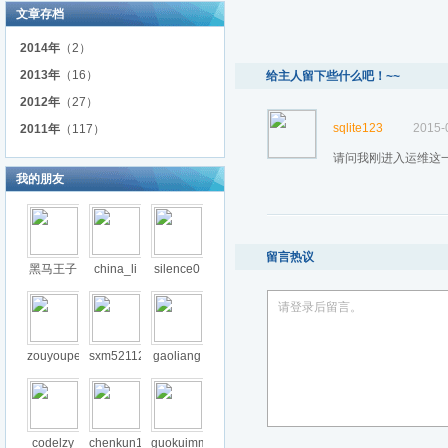
文章存档
2014年
（2）
2013年
（16）
给主人留下些什么吧！~~
2012年
（27）
sqlite123
2015-
2011年
（117）
请问我刚进入运维这
我的朋友
留言热议
黑马王子
china_li
silence0
请登录后留言。
zouyoupe
sxm52112
gaoliang
codelzy
chenkun1
guokuimm