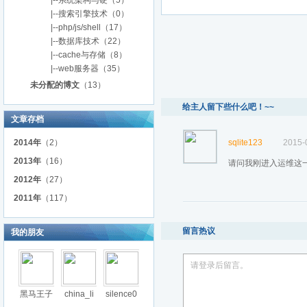
|--系统架构与硬
（5）
|--搜索引擎技术
（0）
|--php/js/shell
（17）
|--数据库技术
（22）
|--cache与存储
（8）
|--web服务器
（35）
未分配的博文
（13）
给主人留下些什么吧！~~
文章存档
2014年
（2）
sqlite123
2015-
2013年
（16）
请问我刚进入运维这
2012年
（27）
2011年
（117）
留言热议
我的朋友
请登录后留言。
黑马王子
china_li
silence0