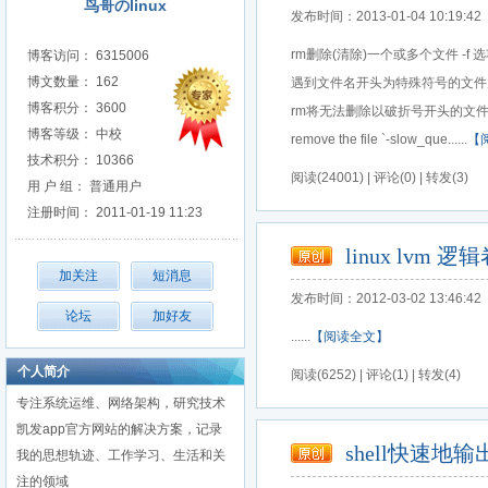
鸟哥のlinux
发布时间：2013-01-04 10:19:42
rm删除(清除)一个或多个文件 -
博客访问： 6315006
博文数量： 162
遇到文件名开头为特殊符号的文件后目
博客积分： 3600
rm将无法删除以破折号开头的文件.rm -slow_que
博客等级： 中校
remove the file `-slow_que......
【
技术积分： 10366
阅读(24001) | 评论(0) | 转发(3)
用 户 组： 普通用户
注册时间： 2011-01-19 11:23
linux lvm 
发布时间：2012-03-02 13:46:42
......
【阅读全文】
个人简介
阅读(6252) | 评论(1) | 转发(4)
专注系统运维、网络架构，研究技术
凯发app官方网站的解决方案，记录
shell快速地输
我的思想轨迹、工作学习、生活和关
注的领域