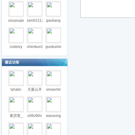
zouyoupe
sxm52112
gaoliang
codelzy
chenkun1
guokuimm
最近访客
lyhabc
天翼云开
snowchil
黄厉害_
o06v90o
xiaosong