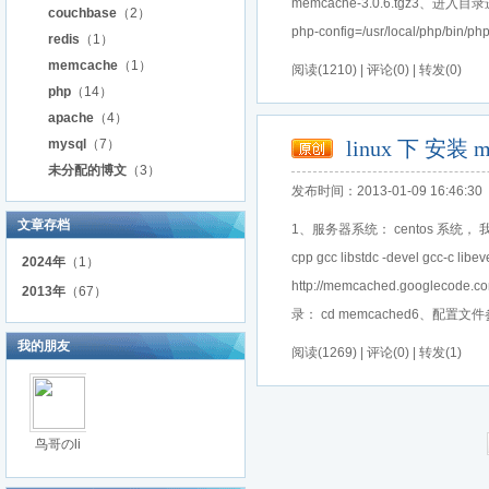
memcache-3.0.6.tgz3、进入目录进行编译
couchbase
（2）
php-config=/usr/local/php/bin
redis
（1）
memcache
（1）
阅读(1210) | 评论(0) | 转发(0)
php
（14）
apache
（4）
mysql
（7）
linux 下 安装 m
未分配的博文
（3）
发布时间：2013-01-09 16:46:30
文章存档
1、服务器系统： centos 系统， 
cpp gcc libstdc -devel gcc-c
2024年
（1）
http://memcached.googlecode.
2013年
（67）
录： cd memcached6、配置文件参
我的朋友
阅读(1269) | 评论(0) | 转发(1)
鸟哥のli