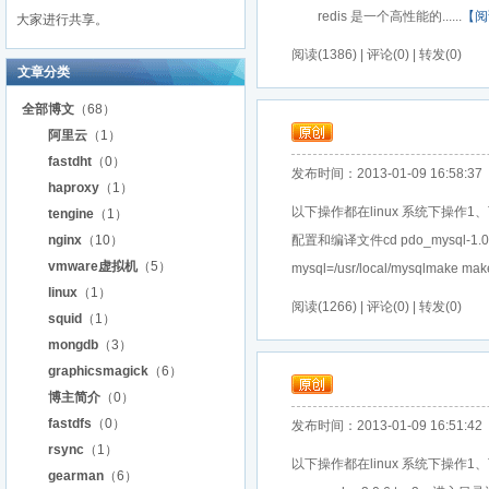
redis 是一个高性能的......
【阅
大家进行共享。
阅读(1386) | 评论(0) | 转发(0)
文章分类
全部博文
（68）
阿里云
（1）
fastdht
（0）
发布时间：2013-01-09 16:58:37
haproxy
（1）
以下操作都在linux 系统下操作1、下载 文件ht
tengine
（1）
nginx
（10）
配置和编译文件cd pdo_mysql-1.0.2/usr/l
vmware虚拟机
（5）
mysql=/usr/local/mysqlma
linux
（1）
阅读(1266) | 评论(0) | 转发(0)
squid
（1）
mongdb
（3）
graphicsmagick
（6）
博主简介
（0）
fastdfs
（0）
发布时间：2013-01-09 16:51:42
rsync
（1）
以下操作都在linux 系统下操作1、下载php的
gearman
（6）