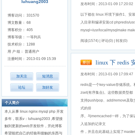
luhuang2003
发布时间：2013-01-09 17:20:02
以下都在 linux 环境下操作1、安装 git 软件
博客访问： 331570
入目录和编译安装cd phpredis/usr/local/p
博文数量： 68
博客积分： 405
mysql=/usr/local/mysqlmake m
博客等级： 一等列兵
阅读(1574) | 评论(0) | 转发(0)
技术积分： 1288
用 户 组： 普通用户
注册时间： 2013-01-09 15:39
linux 下 redis
发布时间：2013-01-09 17:09:47
redis是一个key-value存储系统
zset(有序集合)。这些数据类型都
支持push/pop、add/re
个人简介
式的排
本人从事 linux nginx mysql php 开发
序。与memcached一样，为
多年，联系v：luhuang2003 ,希望接
入追加的记录文
触到更新的web开发软件，开此博客
件，并且在此基础上实现了master-
希望能把自己的经验和接触的东西与