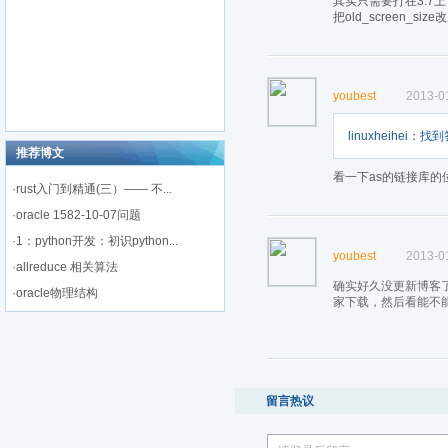
其实只需要打在3.7
把old_screen_size改成
youbest
2013-0
linuxheihei：
推荐博文
看一下as的链接库的
·
rust入门到精通(三）—— 不...
·
oracle 1582-10-07问题
·
1：python开发：初识python...
youbest
2013-0
·
allreduce 相关算法
确实好久没更新博客了
·
oracle物理结构
家下载，然后看能不
留言热议