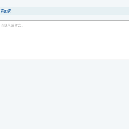
留言热议
请登录后留言。