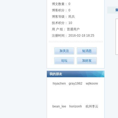
博文数量： 0
博客积分： 0
博客等级： 民兵
技术积分： 10
用 户 组： 普通用户
注册时间： 2016-02-18 18:25
我的朋友
hiyachen
gray1982
wjlkoore
bean_lee
horizonh
杭州李云