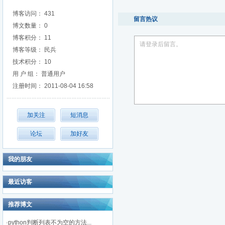
博客访问： 431
留言热议
博文数量： 0
博客积分： 11
请登录后留言。
博客等级： 民兵
技术积分： 10
用 户 组： 普通用户
注册时间： 2011-08-04 16:58
我的朋友
最近访客
推荐博文
·
python判断列表不为空的方法...