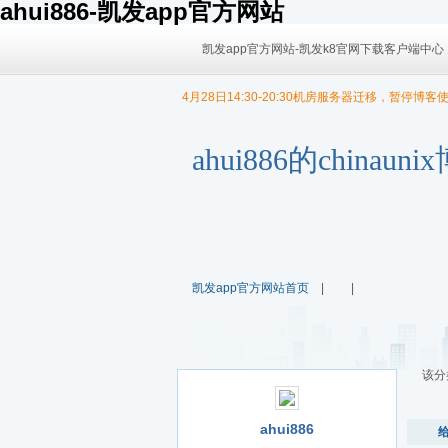
ahui886-凯发app官方网站
凯发app官方网站-凯发k8官网下载客户端中心
4月28日14:30-20:30机房服务器迁移，暂停博客
9/30日 14:00 -10/4日 08:00暂时无法发布内容！
9/30日 14:00 -10/4日 08:00暂时无法发布内容！
ahui886的chinauni
凯发app官方网站首页
| |
该分类
ahui886