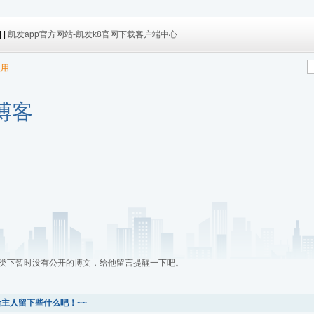
| |
凯发app官方网站-凯发k8官网下载客户端中心
使用
x博客
下暂时没有公开的博文，给他留言提醒一下吧。
给主人留下些什么吧！~~