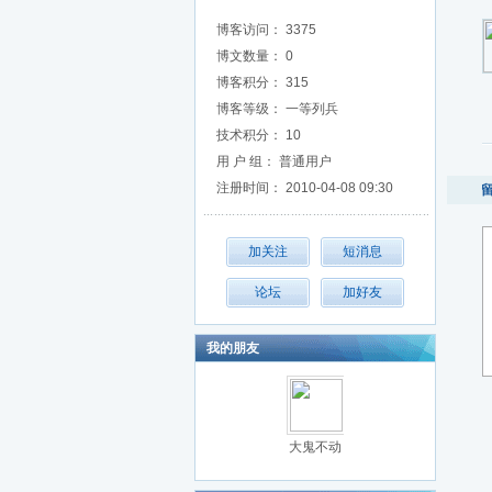
博客访问： 3375
博文数量： 0
博客积分： 315
博客等级： 一等列兵
技术积分： 10
用 户 组： 普通用户
注册时间： 2010-04-08 09:30
我的朋友
大鬼不动