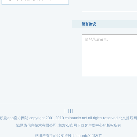
留言热议
请登录后留言。
| | | | |
凯发app官方网站 copyright 2001-2010 chinaunix.net all rights reserved 北京皓辰网
域网络信息技术有限公司. 凯发k8官网下载客户端中心的版权所有
感谢所有关心和支持过chinaunix的朋友们