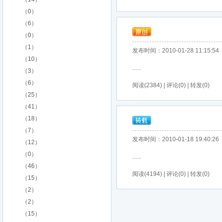
（0）
（6）
（0）
（1）
发布时间：2010-01-28 11:15:54
（10）
......
（3）
（6）
阅读(2384) | 评论(0) | 转发(0)
（25）
（41）
（18）
（7）
发布时间：2010-01-18 19:40:26
（12）
（0）
......
（46）
阅读(4194) | 评论(0) | 转发(0)
（15）
（2）
（2）
（15）