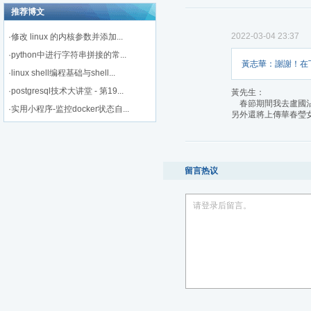
推荐博文
2022-03-04 23:37
·
修改 linux 的内核参数并添加...
·
python中进行字符串拼接的常...
黃志華：謝謝！在
·
linux shell编程基础与shell...
·
postgresql技术大讲堂 - 第19...
黃先生：
春節期間我去盧國沾
·
实用小程序-监控docker状态自...
另外還將上傳華春瑩
留言热议
请登录后留言。