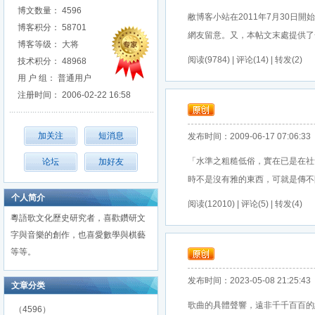
博文数量： 4596
敝博客小站在2011年7月30
博客积分： 58701
網友留意。又，本帖文末處提供了一
博客等级： 大将
阅读(9784) | 评论(14) | 转发(2)
技术积分： 48968
用 户 组： 普通用户
注册时间： 2006-02-22 16:58
发布时间：2009-06-17 07:06:33
「水準之粗糙低俗，實在已是在社
時不是沒有雅的東西，可就是傳不開去
个人简介
阅读(12010) | 评论(5) | 转发(4)
粵語歌文化歷史研究者，喜歡鑽研文
字與音樂的創作，也喜愛數學與棋藝
等等。
发布时间：2023-05-08 21:25:43
文章分类
歌曲的具體聲響，遠非千千百百的
（4596）