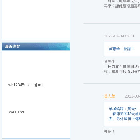
輝哥（顧嘉輝先生）
再來？謹此緬懷顧嘉
2022-03-09 03:31
最近访客
黃志華：謝謝！
黃先生：
日前在百度盧國沾貼
試，看看到底原因何
wb123456
dingjun1
黃志華
2022-03-
羊城鸣哨：黃先生
coraland
春節期間我去盧國
面。另外還將上傳
謝謝！