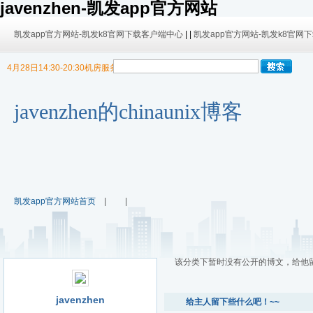
javenzhen-凯发app官方网站
凯发app官方网站-凯发k8官网下载客户端中心
| |
凯发app官方网站-凯发k8官网
4月28日14:30-20:30机房服务器迁移，暂停博客使用
9/30日 14:00 -10/4日 08:00暂时无法发布内容！
9/30日 14:00 -10/4日 08:00暂时无法发布内容！
javenzhen的chinaunix博客
凯发app官方网站首页
| |
该分类下暂时没有公开的博文，给他
javenzhen
给主人留下些什么吧！~~