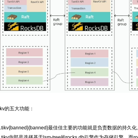
tikv的五大功能：
1.tikv{banned}{banned}最佳佳主要的功能就是负责数据的持久
2.tikv内部是选择基于lsm-tree的rocks db引擎作为存储引擎，