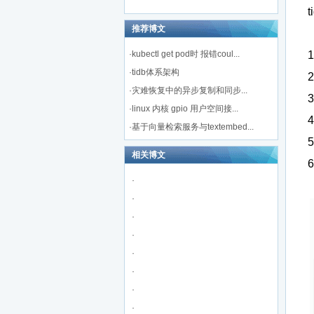
推荐博文
·
kubectl get pod时 报错coul...
·
tidb体系架构
·
灾难恢复中的异步复制和同步...
3
·
linux 内核 gpio 用户空间接...
·
基于向量检索服务与textembed...
5
相关博文
·
·
·
·
·
·
·
·