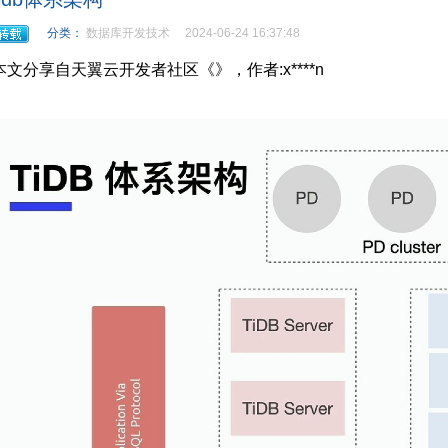
分类：
数据库开发技术
2024-06-24 16:37:48
本文分享自天翼云开发者社区《
》
，
作者
:
x****n