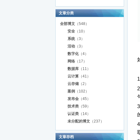
文章分类
全部博文
（548）
安全
（10）
系统
（3）
活动
（3）
数字化
（4）
网络
（17）
数据库
（11）
云计算
（41）
云存储
（2）
2
案例
（102）
发布会
（45）
3
技术类
（59）
认证类
（14）
未分配的博文
（237）
4
文章存档