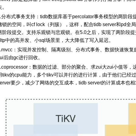
失。
.
分布式事务支持：
tidb数据库基于percolator事务模型的两
储锁的空间，叫cf lock（列簇），这样，配合tidb server和p
两阶段提交。支持乐观锁与悲观锁。在5.0之后，实现了两阶段
oltp中的高并发、小sql场景里，大大降低了写入延迟。
4.mvcc：实现并发控制、隔离级别、分布式事务、数据快速恢
zui后由gc进行回收。
5.coprocessor：数据的过滤、部分的聚合、求zui大zui小
用tikv的cpu能力，多个tikv可以并行的进行计算，由于他们已经
server要少，减少了网络的交互成本，tidb server的计算成本也