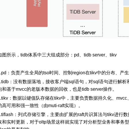
如图所示，
tidb体系中三大组成部分：pd、tidb server、tikv
1.pd：
负责产生全局的
tso时间、控制region在tikv中的分布、
.tidb：
没有数据落地，接收客户端
sql语句，对sql语句进行解析
句和基于mvcc的老版本数据的回收，也是tidb server操作。
.tikv：
数据以键值队存储在
tikv中，主要负责数据持久化、mvcc、
的高可用和强一致性（由muti-raft实现）。
.tiflash：
列式存储引擎，主要由扩展的
raft共识算法与tikv
取和实时更新，对于oltp场景这样就实现了对分析型业务和事务型