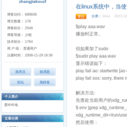
zhangjiakouzf
在linux系统中，
博客访问： 689836
分类：
linux
2023-12
博文数量： 176
$play aaa.wav
博客积分： 2548
播放时正常。
博客等级： 少校
技术积分： 1764
但如果加了sudo
用 户 组： 普通用户
注册时间： 2008-11-29 16:36
$sudo play aaa.wav
显示错误如下：
play fail ao: startwrite [
play fail sox: sorry, there
解决方法:
个人简介
先查处当前用户的xdg_run
爱咋咋地
$ env |grep xdg_runtime_
xdg_runtime_dir=/run/use
文章分类
然后使用：