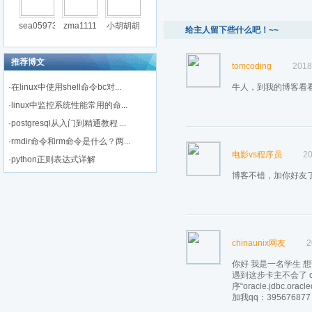
sea05973
zma1111
小胡胡胡
给主人留下些什么吧！~~
推荐博文
tomcoding
2018
·
在linux中使用shell命令bc对...
牛人，到我的博客看
·
linux中监控系统性能常用的命...
·
postgresql从入门到精通教程 ...
·
rmdir命令和rm命令是什么？两...
电影vs程序员
20
·
python正则表达式详解
博客不错，加你好友
chinaunix网友
2
你好 我是一名学生 想请
遇到这步卡主不会了 co
序“oracle.jdb
加我qq：395676877