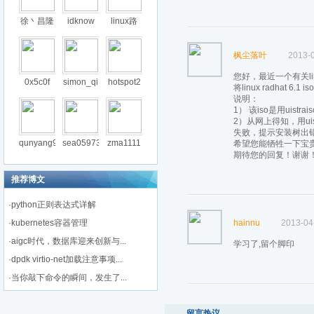
徐丶昌隆
idknow
linux路
枫尘落叶
2013-0
您好，最近一个有关l
0x5c0f
simon_qi
hotspot2
将linux radhat
说明：
1） 该iso是用uis
2）从网上得知，用ui
失败，提示安装树出
qunyang9
sea05973
zma1111
希望您能牺牲一下宝
期待您的回复！谢谢
推荐博文
·
python正则表达式详解
·
kubernetes容器管理
hainnu
2013-04
·
aigc时代，数据库迎来创新与...
学习了,留个脚印
·
dpdk virtio-net加载注意事项...
·
当你敲下命令的瞬间，发生了...
留言热议