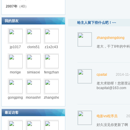
2007年
（40）
我的朋友
给主人留下些什么吧！~~
zhangshengdong
老大，干了8年的中
jp1017
cloris51
z1x2c43
morige
simiaoxi
fengzhan
cpaital
2014-11-
老大求助呀！您那里还有orac
bcapital@163.com
gongping
monashmi
zhangshe
最近访客
电影vs程序员
20
好久没见你更新了啊