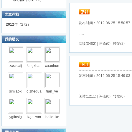
文章存档
发布时间：2012-06-25 15:50:57
2012年
（272）
......
我的朋友
阅读(3402) | 评论(0) | 转发(2)
zxszcaij
fengzhan
xuanhun
发布时间：2012-06-25 15:49:03
......
simiaoxi
qizhegua
tian_ye
阅读(1211) | 评论(0) | 转发(0)
ygfinsig
txgc_wm
hello_ke