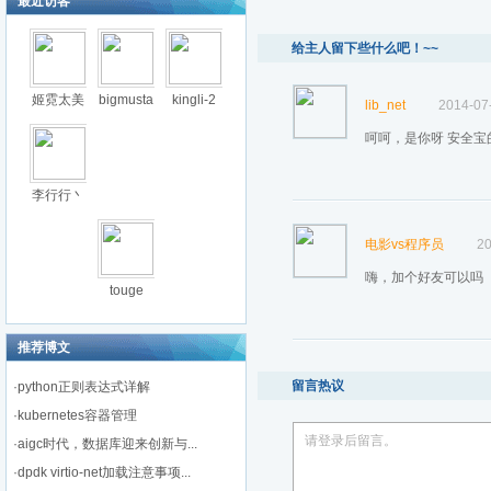
最近访客
给主人留下些什么吧！~~
姬霓太美
bigmusta
kingli-2
lib_net
2014-07
呵呵，是你呀 安全宝
李行行丶
电影vs程序员
20
嗨，加个好友可以吗
touge
推荐博文
留言热议
·
python正则表达式详解
·
kubernetes容器管理
请登录后留言。
·
aigc时代，数据库迎来创新与...
·
dpdk virtio-net加载注意事项...