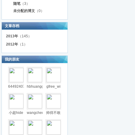
随笔
（3）
未分配的博文
（0）
文章存档
2013年
（145）
2012年
（1）
我的朋友
64492407
hbhuangg
gfree_wi
小超hide
wangchen
帅得不敢