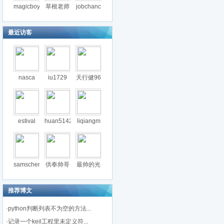
magicboy
草根老师
jobchanc
最近访客
nasca
iu1729
天行健96
estival
huan5142
liqiangm
samschen
供奉帅哥
最帅的光
推荐博文
·
python判断列表不为空的方法...
·
记录一个keil工程里未定义符...