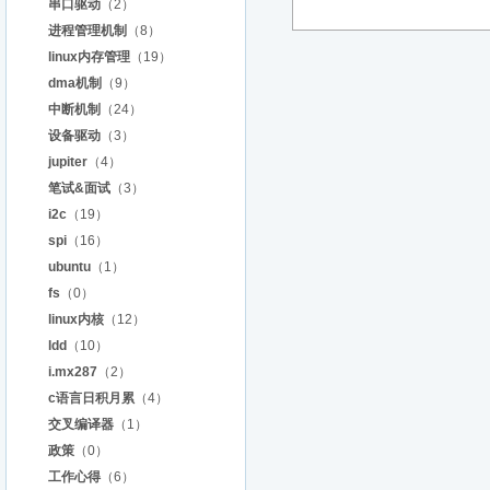
串口驱动
（2）
进程管理机制
（8）
linux内存管理
（19）
dma机制
（9）
中断机制
（24）
设备驱动
（3）
jupiter
（4）
笔试&面试
（3）
i2c
（19）
spi
（16）
ubuntu
（1）
fs
（0）
linux内核
（12）
ldd
（10）
i.mx287
（2）
c语言日积月累
（4）
交叉编译器
（1）
政策
（0）
工作心得
（6）