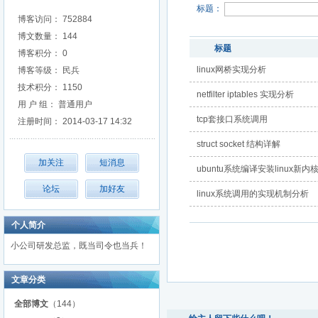
标题：
博客访问： 752884
博文数量： 144
标题
博客积分： 0
linux网桥实现分析
博客等级： 民兵
技术积分： 1150
netfilter iptables 实现分析
用 户 组： 普通用户
tcp套接口系统调用
注册时间： 2014-03-17 14:32
struct socket 结构详解
ubuntu系统编译安装linux新内
linux系统调用的实现机制分析
个人简介
小公司研发总监，既当司令也当兵！
文章分类
全部博文
（144）