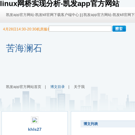
linux网桥实现分析-凯发app官方网站
凯发app官方网站-凯发k8官网下载客户端中心
| |
凯发app官方网站-凯发k8官网
4月28日14:30-20:30机房服务器迁移，暂停博客使用
9/30日 14:00 -10/4日 08:00暂时无法发布内容！
9/30日 14:00 -10/4日 08:00暂时无法发布内容！
苦海澜石
凯发app官方网站首页
|
博文目录
|
关于我
博文列表
khls27