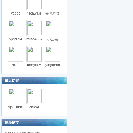
vcdog
netawate
奋飞的菜
xjc2694
ming4882
小公猫
佟儿
baoyu05
yinyuemi
最近访客
yjs10098
chicol
推荐博文