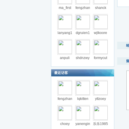
ma_first
fengzhan
shanck
lanyang1
dgruien1
wjlkoore
anpuli
shdnzwy
formycut
最近访客
fengzhan
lqkitten
yttzoey
choey
yanengin
乐乐1985