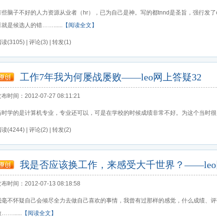
有些脑子不好的人力资源从业者（hr），已为自己是神。写的都tnnd是圣旨，强行发了o
就是候选人的错……......
【阅读全文】
读(3105) | 评论(3) | 转发(1)
工作7年我为何屡战屡败——leo网上答疑32
布时间：2012-07-27 08:11:21
当时学的是计算机专业，专业还可以，可是在学校的时候成绩非常不好。为这个当时很自卑，
读(4244) | 评论(2) | 转发(2)
我是否应该换工作，来感受大千世界？——leo
布时间：2012-07-13 08:18:58
我毫不怀疑自己会倾尽全力去做自己喜欢的事情，我曾有过那样的感觉，什么成绩、评
……......
【阅读全文】