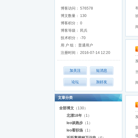
博客访问： 576578
博文数量： 130
班
博客积分： 0
阅
博客等级： 民兵
技术积分： -70
用 户 组： 普通用户
注册时间： 2016-07-14 12:20
发
阅
文章分类
全部博文
（130）
北漂18年
（1）
发
leo谈跑步
（1）
leo看职场
（1）
做
近距离揭秘万达电
（4）