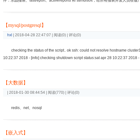
件：水晶报表、fastreport、activereports 和 stimulsoft，给所有报表开
【mysql/postgresql】
hxl
| 2018-04-28 22:47:07 | 阅读(0) | 评论(0)
checking the status of the script.. ok ssh: could not resolve hostname cluste
10:22:37 2018 - [info] checking shutdown script status:sat apr 28 10:22:37 2018 -
【大数据】
| 2018-01-30 08:44:54 | 阅读(770) | 评论(0)
redis、net、nosql
【嵌入式】