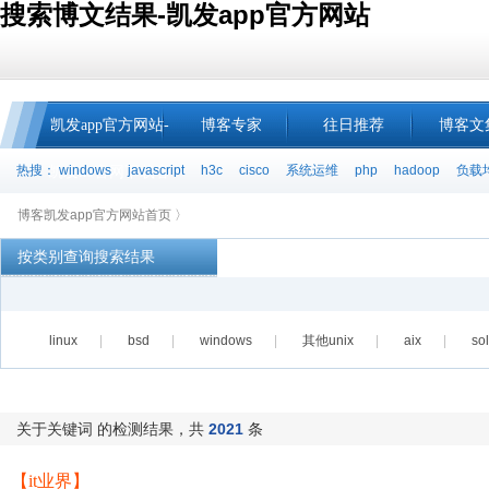
搜索博文结果-凯发app官方网站
凯发app官方网站-
博客专家
往日推荐
博客文
热搜：
windows
javascript
h3c
cisco
系统运维
php
hadoop
负载
凯发k8官网下载客
博客凯发app官方网站首页 〉
户端中心
按类别查询搜索结果
linux
|
bsd
|
windows
|
其他unix
|
aix
|
sol
关于关键词 的检测结果，共
2021
条
【it业界】