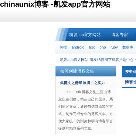
chinaunix博客 -凯发app官方网站
凯发app官方网站-
博客专家
热搜：
android
h3c
php
ruby
数据库
凯发k8官网下载客
凯发app官方网站-凯发k8官网下载客户端中心
户端中心
如何创建博客文集
按类别
博客
集博文之精华 展博主之实力
chinaunix博客文集主要由博
主自主创建，精选自己的原创、系
列博客文章，通过勾选或添加的方
式，制作完成专业的博客文集。方
便大家统一的浏览和学习博客平台
提供的精彩系列文章。