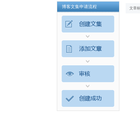
博客文集申请流程
文章