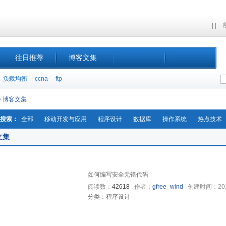
| |
往日推荐
博客文集
负载均衡
ccna
ftp
> 博客文集
搜索：
全部
移动开发与应用
程序设计
数据库
操作系统
热点技术
文集
如何编写安全无错代码
阅读数：
42618
作者：
gfree_wind
创建时间：2013/0
分类：程序设计