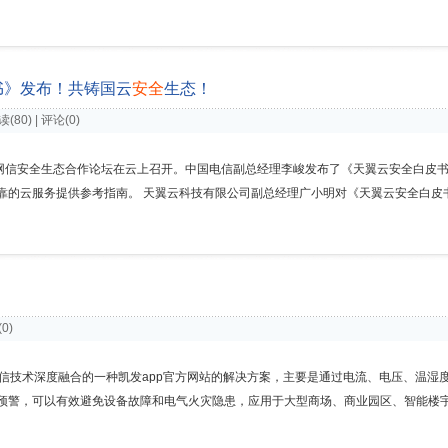
书》发布！共铸国云
安
全
生态！
阅读(80) | 评论(0)
大会”网信安全生态合作论坛在云上召开。中国电信副总经理李峻发布了《天翼云安全白皮
的云服务提供参考指南。 天翼云科技有限公司副总经理广小明对《天翼云安全白皮书》
(0)
信技术深度融合的一种凯发app官方网站的解决方案，主要是通过电流、电压、温湿
预警，可以有效避免设备故障和电气火灾隐患，应用于大型商场、商业园区、智能楼