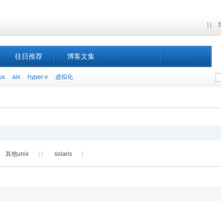
| |
往日推荐
博客文集
ux
aix
hyper-v
虚拟化
其他unix
| |
solaris
|