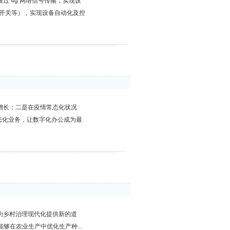
过 4g 网络信号传输，实现设
位开关等），实现设备自动化及控
增长；二是在疫情常态化状况
态化业务，让数字化办公成为最
为乡村治理现代化提供新的道
在农业生产中优化生产种...