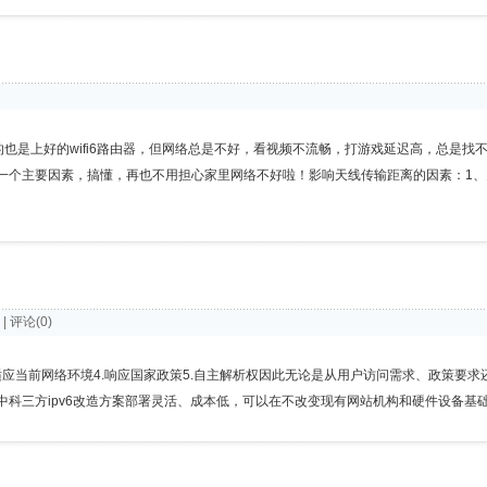
用的也是上好的wifi6路由器，但网络总是不好，看视频不流畅，打游戏延迟高，总是
一个主要因素，搞懂，再也不用担心家里网络不好啦！影响天线传输距离的因素：1、
) | 评论(0)
更高3.适应当前网络环境4.响应国家政策5.自主解析权因此无论是从用户访问需求、政策要求
三方ipv6改造方案部署灵活、成本低，可以在不改变现有网站机构和硬件设备基础上快速