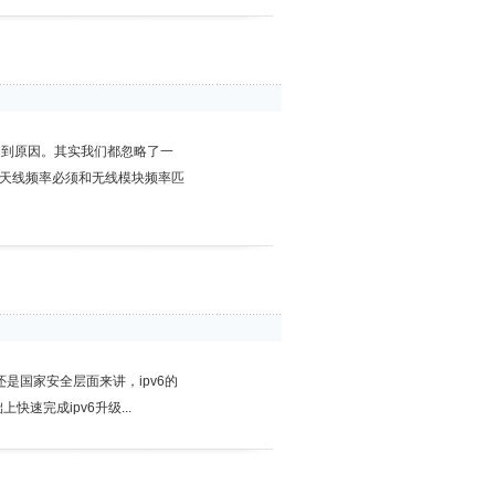
找不到原因。其实我们都忽略了一
天线频率必须和无线模块频率匹
还是国家安全层面来讲，ipv6的
完成ipv6升级...