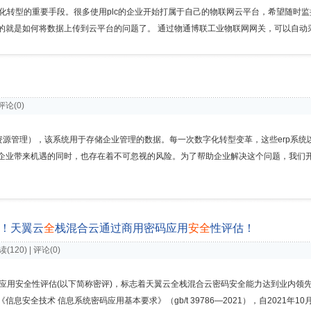
转型的重要手段。很多使用plc的企业开始打属于自己的物联网云平台，希望随时监控
就是如何将数据上传到云平台的问题了。 通过物通博联工业物联网网关，可以自动采集p
 评论(0)
资源管理），该系统用于存储企业管理的数据。每一次数字化转型变革，这些erp系
企业带来机遇的同时，也存在着不可忽视的风险。为了帮助企业解决这个问题，我们
规！天翼云
全
栈混合云通过商用密码应用
安
全
性评估！
阅读(120) | 评论(0)
用安全性评估(以下简称密评)，标志着天翼云全栈混合云密码安全能力达到业内领先水
安全技术 信息系统密码应用基本要求》（gb/t 39786—2021），自2021年1