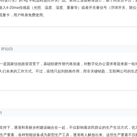
亿佰特设计生产的 4g 手机远程遥控开关产品。采用工业级标准设计，基于阿里云平台，通
入4-20ma传感器（光照、温度、湿度、重量等）或者开关量信号（浮球开关、限
流量卡，用户终身免费使用。
 | 评论(0)
一是国家信创政策背景下，基础软硬件替代将加速，对数字化办公需求将迎来新一轮
响到人们未来的工作方式。不过，疫情只起到助推作用，而非关键钥匙，互联网公司的生
0)
支持下，逐渐和美丽乡村建设融合在一起，不仅影响着农民群众的生产生活方式，也
生产要素，各种智能设备成为新型生产工具，逐渐将人解放出来。这些生产要素不仅能够