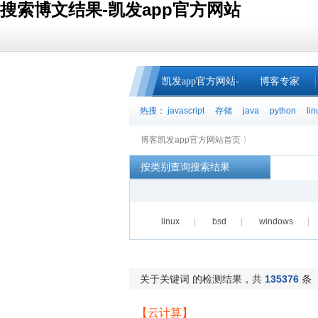
搜索博文结果-凯发app官方网站
凯发app官方网站-
博客专家
热搜：
javascript
存储
java
python
lin
凯发k8官网下载客
博客凯发app官方网站首页 〉
户端中心
按类别查询搜索结果
linux
|
bsd
|
windows
|
关于关键词 的检测结果，共
135376
条
【云计算】