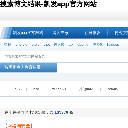
搜索博文结果-凯发app官方网站
凯发app官方网站-
博客专家
往日推荐
博客文
热搜：
android
cisco
.net
嵌入式
aix
ubuntu
虚拟化
hadoop
凯发k8官网下载客
博客凯发app官方网站首页 〉
户端中心
按类别查询搜索结果
linux
|
bsd
|
windows
|
其他unix
| |
solaris
|
关于关键词 的检测结果，共
135376
条
【网络与安全】